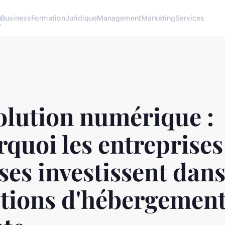
u
Business
Formation
Juridique
Management
Marketing
Services
olution numérique :
quoi les entreprises
ses investissent dan
utions d'hébergement