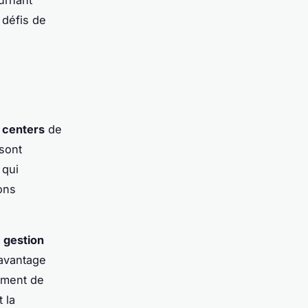
urnant
 défis de
 centers
de
 sont
 qui
ons
e
gestion
'avantage
gement de
 la