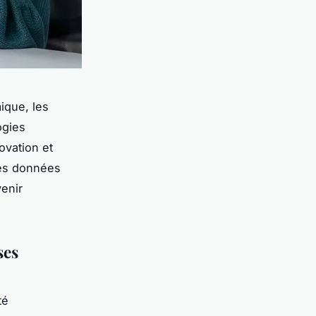
ique, les
ogies
ovation et
des données
enir
ses
té