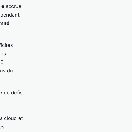
lle
accrue
Cependant,
mité
icités
les
ME
ans du
e de défis.
s cloud et
es