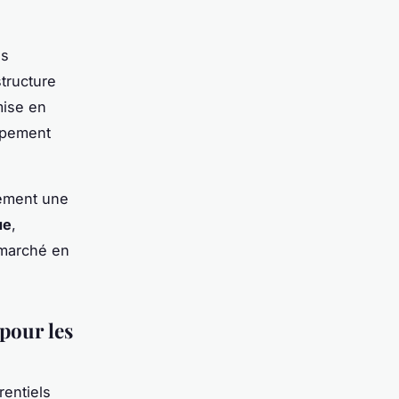
ns
tructure
mise en
ppement
lement une
ue
,
 marché en
pour les
entiels