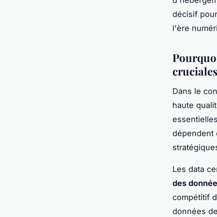
d'hébergeme
décisif pou
l'ère numér
Pourquoi
cruciale
Dans le con
haute quali
essentielle
dépendent d
stratégique
Les data ce
des donnée
compétitif 
données de p