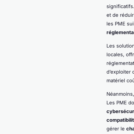
significatif
et de réduir
les PME sui
réglementa
Les solutio
locales, off
réglementat
d’exploiter
matériel co
Néanmoins, 
Les PME do
cybersécur
compatibili
gérer le
ch