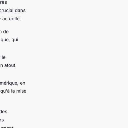
ères
rucial dans
 actuelle.
n de
ique, qui
 le
n atout
umérique, en
squ'à la mise
 des
ns