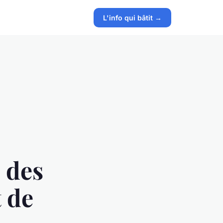
L'info qui bâtit →
s des
 de