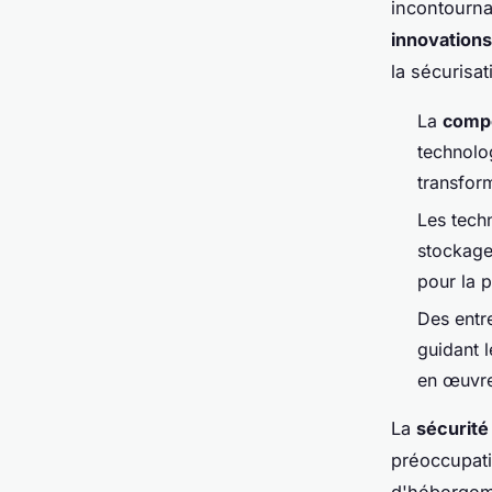
incontourna
innovation
la sécurisa
La
compé
technolog
transfor
Les tech
stockage
pour la 
Des entr
guidant l
en œuvre
La
sécurité
préoccupati