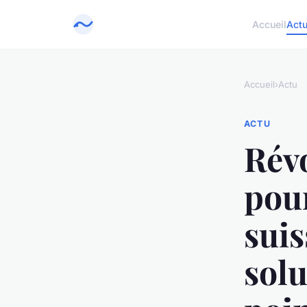
Accueil
Act
Accueil
›
Actu
ACTU
Rév
pour
suis
sol